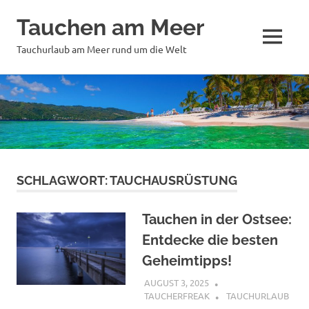
Tauchen am Meer
MENÜ
Tauchurlaub am Meer rund um die Welt
Zum
Inhalt
springen
SCHLAGWORT:
TAUCHAUSRÜSTUNG
Tauchen in der Ostsee:
Entdecke die besten
Geheimtipps!
AUGUST 3, 2025
TAUCHERFREAK
TAUCHURLAUB